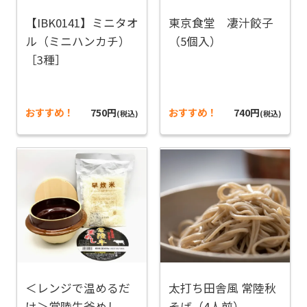
【IBK0141】ミニタオ
東京食堂 凄汁餃子
ル（ミニハンカチ）
（5個入）
［3種］
おすすめ！
750円
おすすめ！
740円
(税込)
(税込)
＜レンジで温めるだ
太打ち田舎風 常陸秋
け＞常陸牛釜めし
そば（4人前）