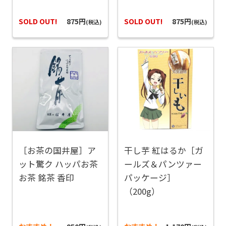
SOLD OUT!
875円
SOLD OUT!
875円
(税込)
(税込)
［お茶の国井屋］ア
干し芋 紅はるか［ガ
ット驚ク ハッパお茶
ールズ＆パンツァー
お茶 銘茶 香印
パッケージ］
（200g）