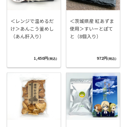
＜レンジで温めるだ
＜茨城県産 紅あずま
け＞あんこう釜めし
使用＞すいーとぽて
（あん肝入り）
と（8個入り）
1,450円
972円
(税込)
(税込)