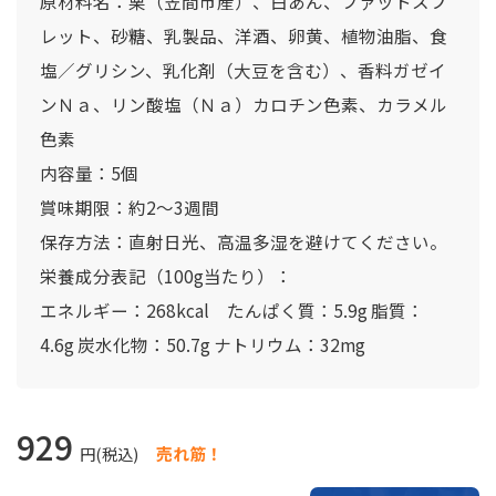
原材料名：栗（笠間市産）、白あん、ファットスプ
レット、砂糖、乳製品、洋酒、卵黄、植物油脂、食
塩／グリシン、乳化剤（大豆を含む）、香料ガゼイ
ンＮａ、リン酸塩（Ｎａ）カロチン色素、カラメル
色素
内容量：5個
賞味期限：約2～3週間
保存方法：直射日光、高温多湿を避けてください。
栄養成分表記（100g当たり）：
エネルギー：268kcal たんぱく質：5.9g 脂質：
4.6g 炭水化物：50.7g ナトリウム：32mg
929
円(税込)
売れ筋！