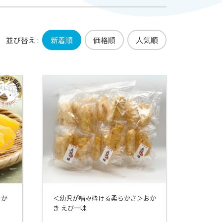
並び替え :
新着順
価格順
人気順
るか
＜幼児が噛み砕ける柔らかさ＞おか
き えび一味