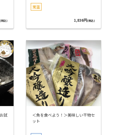
常温
1,836円
(税込)
(税込)
お試
＜魚を食べよう！＞美味しい干物セ
ット