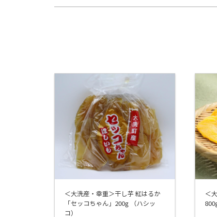
＜大洗産・幸重＞干し芋 紅はるか
＜大
「セッコちゃん」200g （ハシッ
800
コ）