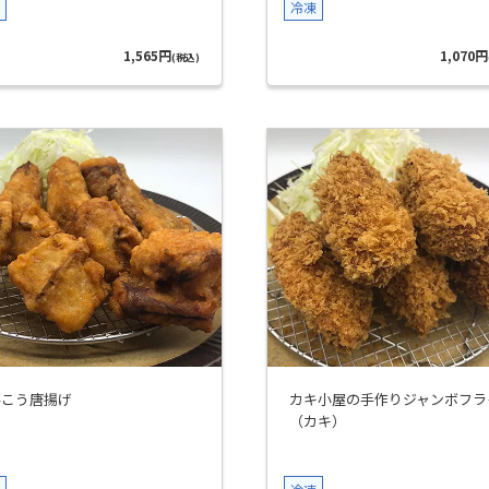
冷凍
1,565円
1,070円
(税込)
んこう唐揚げ
カキ小屋の手作りジャンボフラ
（カキ）