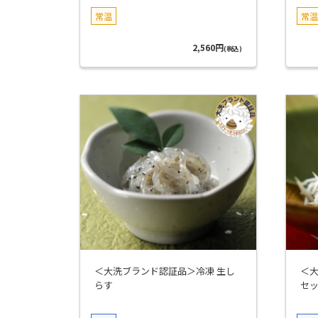
常温
常温
2,560円
(税込)
＜大洗ブランド認証品＞冷凍 生し
＜
らす
セ