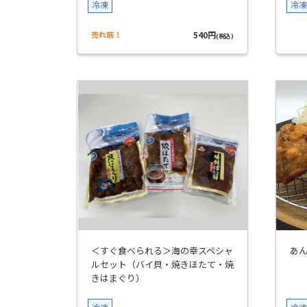
冷凍
冷凍
売れ筋！
540円
(税込)
＜すぐ食べられる＞海の幸スペシャ
あ
ルセット（バイ貝・焼きほたて・焼
きはまぐり）