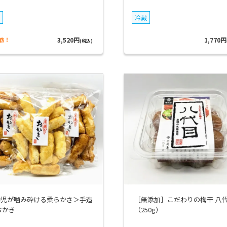
冷蔵
筋！
3,520円
1,770円
(税込)
幼児が噛み砕ける柔らかさ＞手造
［無添加］こだわりの梅干 八
おかき
（250g）