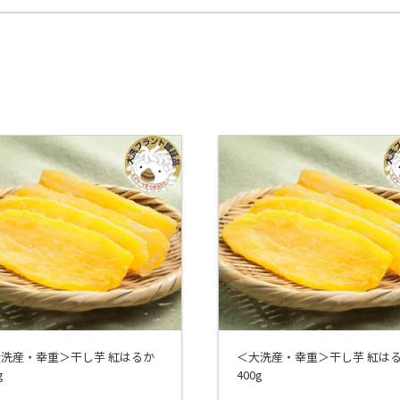
洗産・幸重＞干し芋 紅はるか
＜大洗産・幸重＞干し芋 紅は
g
400g