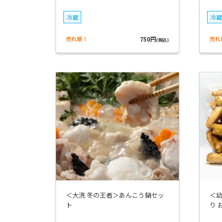
冷蔵
冷蔵
売れ筋！
750円
売れ
(税込)
＜大洗 冬の王者＞あんこう鍋セッ
＜
ト
り 