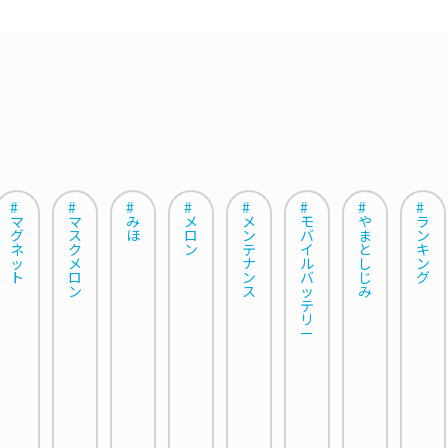
#
#
#
#
#
#
#
#
マ
マ
み
メ
メ
モ
や
ラ
グ
ス
ほ
ロ
ン
バ
ま
ン
ネ
ク
ン
テ
イ
と
キ
ッ
メ
ナ
ル
し
ン
ト
ロ
ン
バ
じ
グ
ン
ス
ッ
み
テ
リ
ー