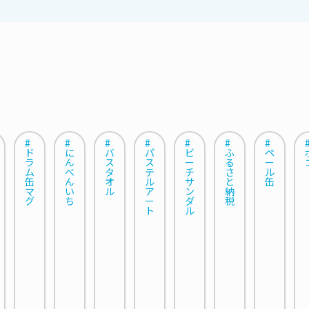
#
#
#
#
#
#
#
ド
に
バ
パ
ビ
ふ
ペ
ラ
ん
ス
ス
ー
る
ー
ム
べ
タ
テ
チ
さ
ル
缶
ん
オ
ル
サ
と
缶
マ
い
ル
ア
ン
納
グ
ち
ー
ダ
税
ト
ル