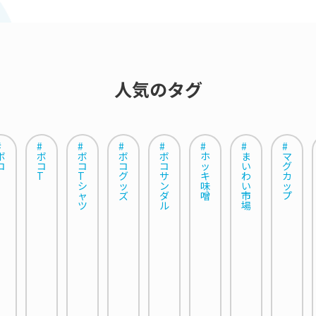
人気のタグ
#
#
#
#
#
#
#
#
ボ
ボ
ボ
ボ
ボ
ホ
ま
マ
コ
コ
コ
コ
コ
ッ
い
グ
T
T
グ
サ
キ
わ
カ
シ
ッ
ン
味
い
ッ
ャ
ズ
ダ
噌
市
プ
ツ
ル
場