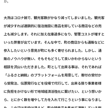
か。
大洗はコロナ禍で、観光客数がかなり減ってしまいました。観光客
が減少すれば連鎖的に宿泊施設に商品を卸している商店などの売
上も減少します。それに加え在庫過多になり、管理コストが増すと
いった弊害が出ています。そんな中で、町の商店からも通販などに
参入したいという意見が町にも多く寄せられました。しかし、通
販のノウハウが無い、そもそもどうして良いかわからないという
相談を沢山いただきました。町として出来る事は、それであれば
「ふるさと納税」のプラットフォームを用意して、寄付の受付か
ら受発注、伝票発行などを役場で代行して、出来る限り事業者様
に負担をかけない形で地域経済活性化に繋げたい、という想いか
ら、とにかく数を増やして力を入れて行こうという事になりまし
た。この辺は手段は違えど、町の特産品を集めて通販している御