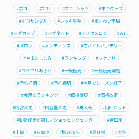
#ボコ
#ボコT
#ボコTシャツ
#ボコグッズ
#ボコサンダル
#ホッキ味噌
#まいわい市場
#マグカップ
#マグネット
#マスクメロン
#みほ
#メロン
#メンテナンス
#モバイルバッテリー
#やまとしじみ
#ランキング
#ワケアリ
#ワケアリあられ
#一般販売
#一般販売開始
#予約好調！
#予約締切
#今月でシーズン終了
#今週のランキング
#価格変更
#価格改定
#内容変更
#内容量変更
#再入荷
#初回ロット
#動物好きが嬉しいショッピングセンター
#吉田屋
#土鍋
#在庫少
#塩分10%
#夏仕様
#大洗