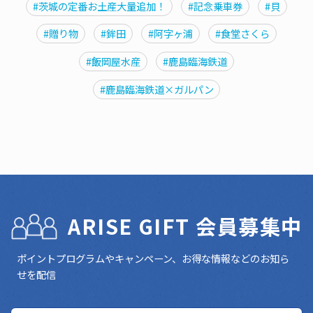
#茨城の定番お土産大量追加！
#記念乗車券
#貝
#贈り物
#鉾田
#阿字ヶ浦
#食堂さくら
#飯岡屋水産
#鹿島臨海鉄道
#鹿島臨海鉄道×ガルパン
ARISE GIFT 会員募集中
ポイントプログラムやキャンペーン、お得な情報などのお知ら
せを配信