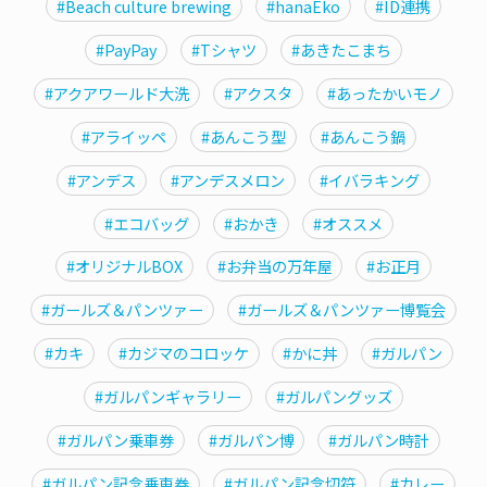
#Beach culture brewing
#hanaEko
#ID連携
#PayPay
#Tシャツ
#あきたこまち
#アクアワールド大洗
#アクスタ
#あったかいモノ
#アライッペ
#あんこう型
#あんこう鍋
#アンデス
#アンデスメロン
#イバラキング
#エコバッグ
#おかき
#オススメ
#オリジナルBOX
#お弁当の万年屋
#お正月
#ガールズ＆パンツァー
#ガールズ＆パンツァー博覧会
#カキ
#カジマのコロッケ
#かに丼
#ガルパン
#ガルパンギャラリー
#ガルパングッズ
#ガルパン乗車券
#ガルパン博
#ガルパン時計
#ガルパン記念乗車券
#ガルパン記念切符
#カレー