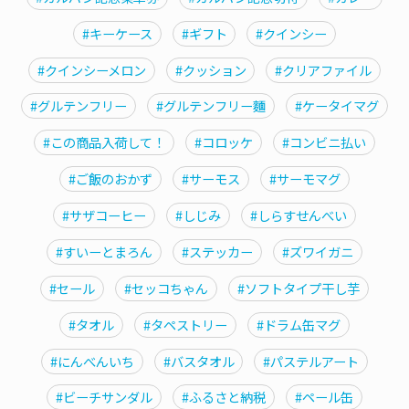
#キーケース
#ギフト
#クインシー
#クインシーメロン
#クッション
#クリアファイル
#グルテンフリー
#グルテンフリー麵
#ケータイマグ
#この商品入荷して！
#コロッケ
#コンビニ払い
#ご飯のおかず
#サーモス
#サーモマグ
#サザコーヒー
#しじみ
#しらすせんべい
#すいーとまろん
#ステッカー
#ズワイガニ
#セール
#セッコちゃん
#ソフトタイプ干し芋
#タオル
#タペストリー
#ドラム缶マグ
#にんべんいち
#バスタオル
#パステルアート
#ビーチサンダル
#ふるさと納税
#ペール缶