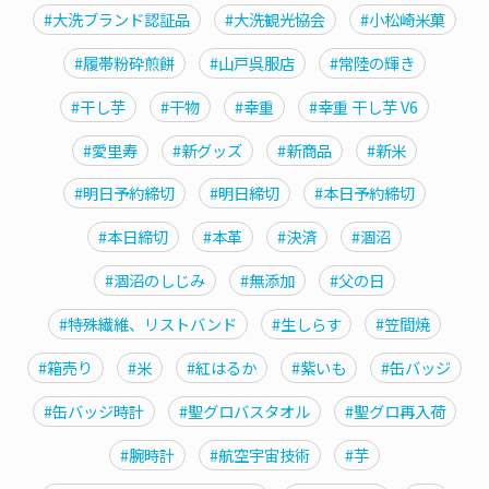
#大洗ブランド認証品
#大洗観光協会
#小松崎米菓
#履帯粉砕煎餅
#山戸呉服店
#常陸の輝き
#干し芋
#干物
#幸重
#幸重 干し芋 V6
#愛里寿
#新グッズ
#新商品
#新米
#明日予約締切
#明日締切
#本日予約締切
#本日締切
#本革
#決済
#涸沼
#涸沼のしじみ
#無添加
#父の日
#特殊繊維、リストバンド
#生しらす
#笠間焼
#箱売り
#米
#紅はるか
#紫いも
#缶バッジ
#缶バッジ時計
#聖グロバスタオル
#聖グロ再入荷
#腕時計
#航空宇宙技術
#芋