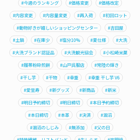
#今週のランキング
#価格変更
#価格改定
#内容変更
#内容量変更
#再入荷
#初回ロット
#動物好きが嬉しいショッピングセンター
#吉田屋
#土鍋
#在庫少
#塩分10%
#夏仕様
#大洗
#大洗ブランド認証品
#大洗観光協会
#小松崎米菓
#履帯粉砕煎餅
#山戸呉服店
#常陸の輝き
#干し芋
#干物
#幸重
#幸重 干し芋 V6
#愛里寿
#新グッズ
#新商品
#新米
#明日予約締切
#明日締切
#本日予約締切
#本日締切
#本革
#決済
#涸沼
#涸沼のしじみ
#無添加
#父の日
#特殊繊維、リストバンド
#生しらす
#笠間焼