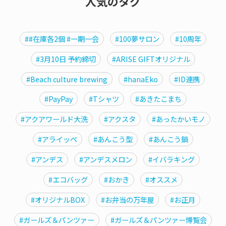
人気のタグ
##在庫各2個 #一期一会
#100夢サロン
#10周年
#3月10日 予約締切
#ARISE GIFTオリジナル
#Beach culture brewing
#hanaEko
#ID連携
#PayPay
#Tシャツ
#あきたこまち
#アクアワールド大洗
#アクスタ
#あったかいモノ
#アライッペ
#あんこう型
#あんこう鍋
#アンデス
#アンデスメロン
#イバラキング
#エコバッグ
#おかき
#オススメ
#オリジナルBOX
#お弁当の万年屋
#お正月
#ガールズ＆パンツァー
#ガールズ＆パンツァー博覧会