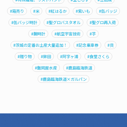
#箱売り
#米
#紅はるか
#紫いも
#缶バッジ
#缶バッジ時計
#聖グロバスタオル
#聖グロ再入荷
#腕時計
#航空宇宙技術
#芋
#茨城の定番お土産大量追加！
#記念乗車券
#貝
#贈り物
#鉾田
#阿字ヶ浦
#食堂さくら
#飯岡屋水産
#鹿島臨海鉄道
#鹿島臨海鉄道×ガルパン