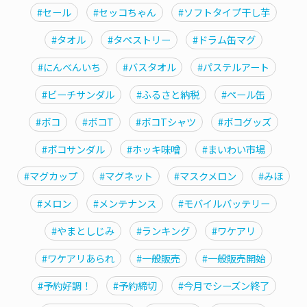
#セール
#セッコちゃん
#ソフトタイプ干し芋
#タオル
#タペストリー
#ドラム缶マグ
#にんべんいち
#バスタオル
#パステルアート
#ビーチサンダル
#ふるさと納税
#ペール缶
#ボコ
#ボコT
#ボコTシャツ
#ボコグッズ
#ボコサンダル
#ホッキ味噌
#まいわい市場
#マグカップ
#マグネット
#マスクメロン
#みほ
#メロン
#メンテナンス
#モバイルバッテリー
#やまとしじみ
#ランキング
#ワケアリ
#ワケアリあられ
#一般販売
#一般販売開始
#予約好調！
#予約締切
#今月でシーズン終了