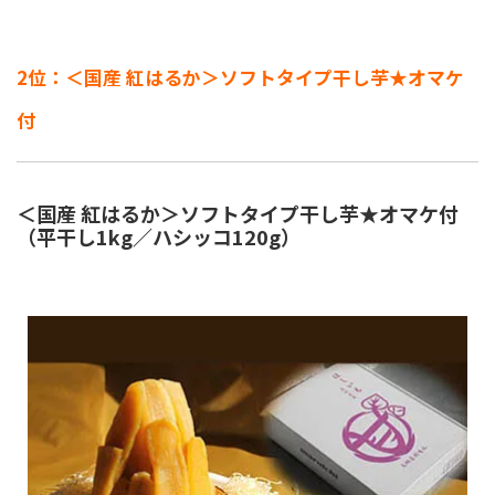
2位：＜国産 紅はるか＞ソフトタイプ干し芋★オマケ
付
＜国産 紅はるか＞ソフトタイプ干し芋★オマケ付
（平干し1kg／ハシッコ120g）